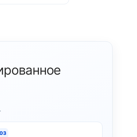
зированное
.
03