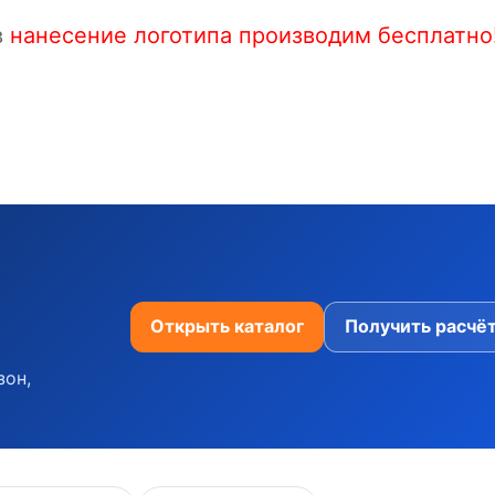
в
нанесение логотипа производим бесплатно
,
Открыть каталог
Получить расчё
зон,