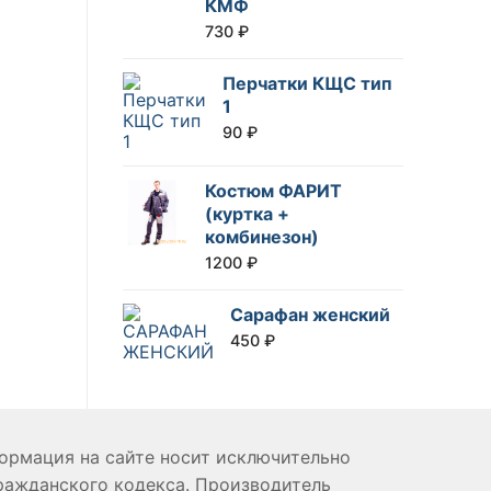
КМФ
730
₽
Перчатки КЩС тип
1
90
₽
Костюм ФАРИТ
(куртка +
комбинезон)
1200
₽
Сарафан женский
450
₽
формация на сайте носит исключительно
ражданского кодекса. Производитель