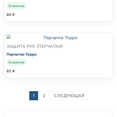
В наличии
80
₽
ЗАЩИТА РУК (ПЕРЧАТКИ)
Перчатки Торро
В наличии
85
₽
Навигация
1
2
СЛЕДУЮЩАЯ
по
записям