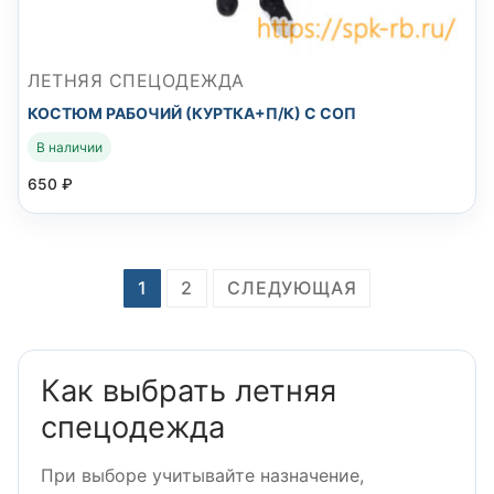
ЛЕТНЯЯ СПЕЦОДЕЖДА
КОСТЮМ РАБОЧИЙ (КУРТКА+П/К) С СОП
В наличии
650
₽
Навигация
1
2
СЛЕДУЮЩАЯ
по
записям
Как выбрать летняя
спецодежда
При выборе учитывайте назначение,