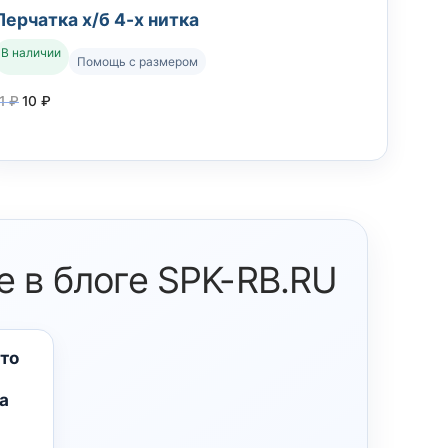
Перчатка х/б 4-х нитка
В наличии
Помощь с размером
11
₽
10
₽
е в блоге SPK-RB.RU
что
а