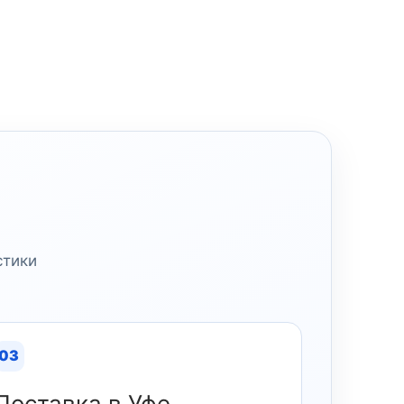
стики
03
Поставка в Уфе