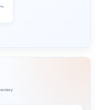
нь,
нковку